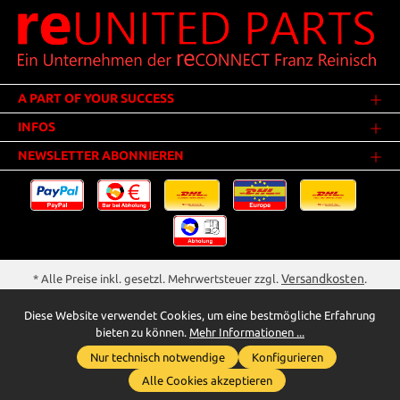
A PART OF YOUR SUCCESS
INFOS
NEWSLETTER ABONNIEREN
Versandkosten
* Alle Preise inkl. gesetzl. Mehrwertsteuer zzgl.
.
Innerhalb Deutschlands - Versandkostenfrei ab 25,00 Euro Warenwert.
Diese Website verwendet Cookies, um eine bestmögliche Erfahrung
** Der Verkauf unterliegt der Differenzbesteuerung gem. § 25a UStG
bieten zu können.
Mehr Informationen ...
(Gebrauchtgegenstände/Sonderregelung). Ein gesonderter Ausweis der
Nur technisch notwendige
Konfigurieren
Umsatzsteuer bei gebrauchten oder wiederaufbereiteten Gegenständen
Whatsapp für Anfragen
wird deshalb nicht vorgenommen.
Alle Cookies akzeptieren
reunited-parts.com