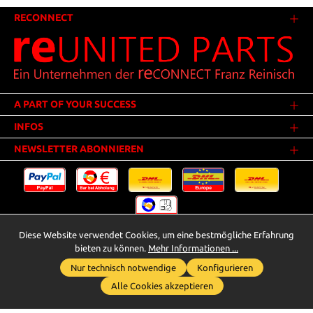
RECONNECT
A PART OF YOUR SUCCESS
INFOS
NEWSLETTER ABONNIEREN
Diese Website verwendet Cookies, um eine bestmögliche Erfahrung
Versandkosten
* Alle Preise inkl. gesetzl. Mehrwertsteuer zzgl.
.
bieten zu können.
Mehr Informationen ...
Innerhalb Deutschlands - Versandkostenfrei ab 25,00 Euro Warenwert.
Nur technisch notwendige
Konfigurieren
Whatsapp für Anfragen
** Der Verkauf unterliegt der Differenzbesteuerung gem. § 25a UStG
Alle Cookies akzeptieren
(Gebrauchtgegenstände/Sonderregelung). Ein gesonderter Ausweis der
Umsatzsteuer bei gebrauchten oder wiederaufbereiteten Gegenständen