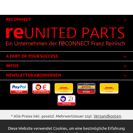
RECONNECT
A PART OF YOUR SUCCESS
INFOS
NEWSLETTER ABONNIEREN
Versandkosten
* Alle Preise inkl. gesetzl. Mehrwertsteuer zzgl.
.
Innerhalb Deutschlands - Versandkostenfrei ab 25,00 Euro Warenwert.
Diese Website verwendet Cookies, um eine bestmögliche Erfahrung
** Der Verkauf unterliegt der Differenzbesteuerung gem. § 25a UStG