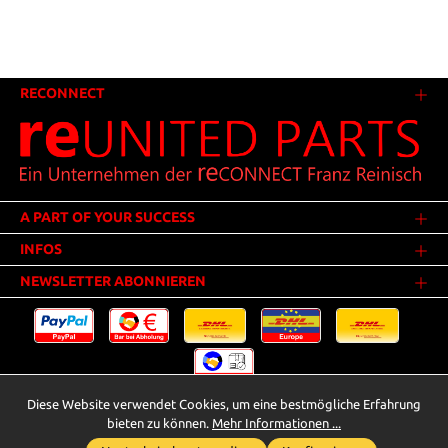
RECONNECT
A PART OF YOUR SUCCESS
INFOS
NEWSLETTER ABONNIEREN
Diese Website verwendet Cookies, um eine bestmögliche Erfahrung
Versandkosten
* Alle Preise inkl. gesetzl. Mehrwertsteuer zzgl.
.
bieten zu können.
Mehr Informationen ...
Innerhalb Deutschlands - Versandkostenfrei ab 25,00 Euro Warenwert.