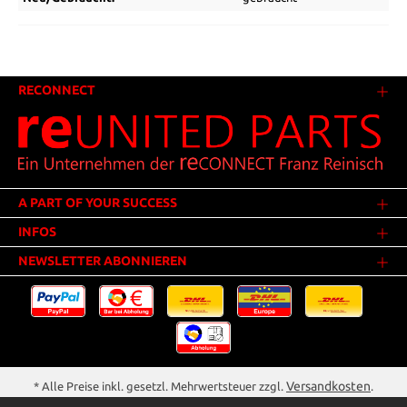
RECONNECT
A PART OF YOUR SUCCESS
INFOS
NEWSLETTER ABONNIEREN
Versandkosten
* Alle Preise inkl. gesetzl. Mehrwertsteuer zzgl.
.
Innerhalb Deutschlands - Versandkostenfrei ab 25,00 Euro Warenwert.