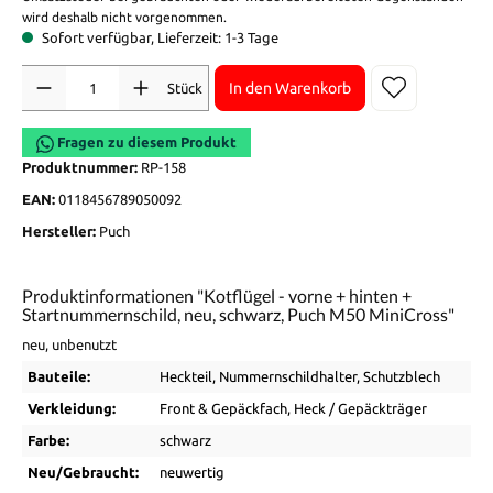
wird deshalb nicht vorgenommen.
Sofort verfügbar, Lieferzeit: 1-3 Tage
Anzahl
In den Warenkorb
Stück
Fragen zu diesem Produkt
Produktnummer:
RP-158
EAN:
0118456789050092
Hersteller:
Puch
Produktinformationen "Kotflügel - vorne + hinten +
Startnummernschild, neu, schwarz, Puch M50 MiniCross"
neu, unbenutzt
Bauteile:
Heckteil
, Nummernschildhalter
, Schutzblech
Verkleidung:
Front & Gepäckfach
, Heck / Gepäckträger
Farbe:
schwarz
Neu/Gebraucht:
neuwertig