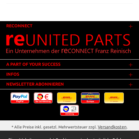
RECONNECT
A PART OF YOUR SUCCESS
INFOS
NEWSLETTER ABONNIEREN
Versandkosten
* Alle Preise inkl. gesetzl. Mehrwertsteuer zzgl.
.
Innerhalb Deutschlands - Versandkostenfrei ab 25,00 Euro Warenwert.