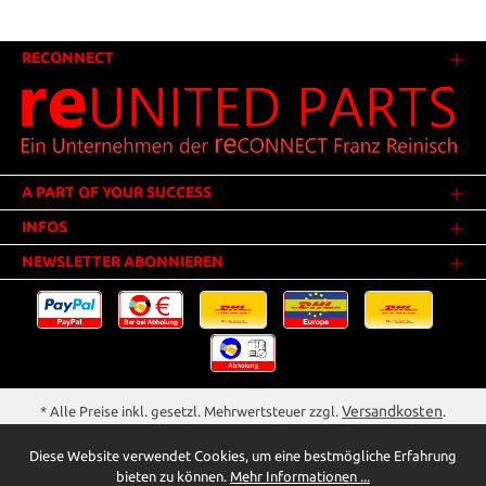
RECONNECT
A PART OF YOUR SUCCESS
INFOS
NEWSLETTER ABONNIEREN
Versandkosten
* Alle Preise inkl. gesetzl. Mehrwertsteuer zzgl.
.
Innerhalb Deutschlands - Versandkostenfrei ab 25,00 Euro Warenwert.
Diese Website verwendet Cookies, um eine bestmögliche Erfahrung
** Der Verkauf unterliegt der Differenzbesteuerung gem. § 25a UStG
bieten zu können.
Mehr Informationen ...