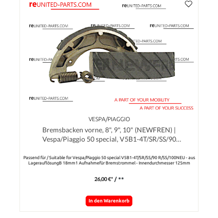
VESPA/PIAGGIO
Bremsbacken vorne, 8", 9", 10" (NEWFREN) |
Vespa/Piaggio 50 special, V5B1-4T/SR/SS/90
R/SS/100/125, ET3, P80
Passend für / Suitable for Vespa/Piaggio 50 special V5B1-4T/SR/SS/90 R/SS/100NEU - aus
LagerauflösungB 18mm1 Aufnahmefür Bremstrommel - Innendurchmesser 125mm
26,00 €*
/ **
In den Warenkorb