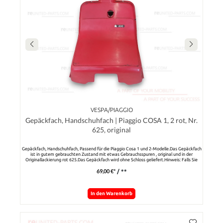
VESPA/PIAGGIO
Gepäckfach, Handschuhfach | Piaggio COSA 1, 2 rot, Nr.
625, original
Gepäckfach, Handschuhfach, Passend für die Piaggio Cosa 1 und 2-Modelle.Das Gepäckfach
ist in gutem gebrauchten Zustand mit etwas Gebrauchsspuren , original und in der
Originallackierung rot 625.Das Gepäckfach wird ohne Schloss geliefert.Hinweis: Falls Sie
Gepäckfächer für die Cosa-Modelle in anderen Farben benötigen , bitte um Nachfrage mit
69,00 €*
/ **
der whatsApp-Funktion.
In den Warenkorb