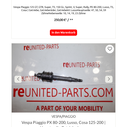
Getrieberäder, Getriebekit Lusso
Vespa Piaggio 125 GT, GTR, Super, T5, 150 GL, Sprint, V, Super, Rally, PX 80-200, Lusso, T5,
Cosa | Getriebe, Getrieberäder, Getriebekit LussoHauptwelle: 47, 50, 54, 59
ZähneNebenwelle: 10, 14, 19, 23 Zähne
250,00 €*
/ **
In den Warenkorb
VESPA/PIAGGIO
Vespa Piaggio PX 80-200, Lusso, Cosa 125-200 |