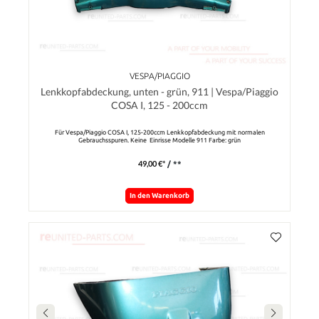
VESPA/PIAGGIO
Lenkkopfabdeckung, unten - grün, 911 | Vespa/Piaggio
COSA I, 125 - 200ccm
Für Vespa/Piaggio COSA I, 125-200ccm Lenkkopfabdeckung mit normalen
Gebrauchsspuren. Keine Einrisse Modelle 911 Farbe: grün
49,00 €*
/ **
In den Warenkorb