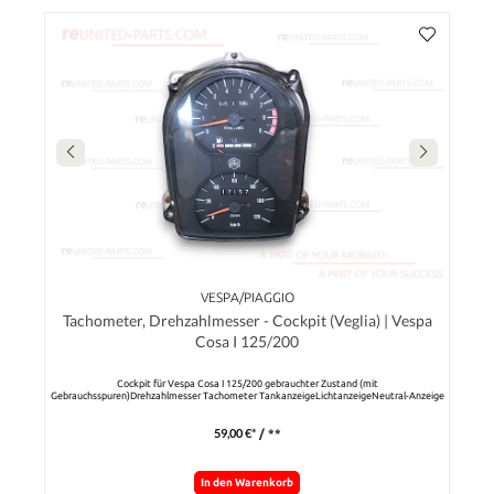
VESPA/PIAGGIO
Tachometer, Drehzahlmesser - Cockpit (Veglia) | Vespa
Cosa I 125/200
Cockpit für Vespa Cosa I 125/200 gebrauchter Zustand (mit
Gebrauchsspuren)Drehzahlmesser Tachometer TankanzeigeLichtanzeigeNeutral-Anzeige
59,00 €*
/ **
In den Warenkorb