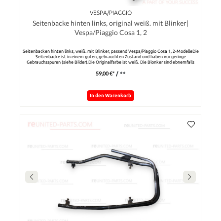
VESPA/PIAGGIO
Seitenbacke hinten links, original weiß. mit Blinker|
Vespa/Piaggio Cosa 1, 2
Seitenbacken hinten links, weiß. mit Blinker, passend Vespa/Piaggio Cosa 1, 2-ModelleDie
Seitenbacke ist in einem guten, gebrauchten Zustand und haben nur geringe
Gebrauchsspuren (siehe Bilder).Die Originalfarbe ist weiß. Die Blonker sind ebnemfalls
dabei.Hinweis: Wenn Sie Seitenbacken oder auch andere lackierte Teile in weiteren
59,00 €*
/ **
Originalfarben von den COSA-Modellen suchen, bitte um Nachfrage per whatsapp-
Funktion.Wir haben eine große Auswahl an fast allen Ersatzteilen zu den Cosa-Modellen.
In den Warenkorb