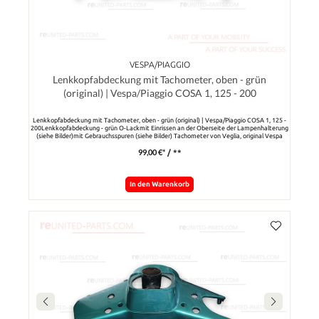
VESPA/PIAGGIO
Lenkkopfabdeckung mit Tachometer, oben - grün
(original) | Vespa/Piaggio COSA 1, 125 - 200
Lenkkopfabdeckung mit Tachometer, oben - grün (original) | Vespa/Piaggio COSA 1, 125 -
200Lenkkopfabdeckung - grün O-Lackmit Einrissen an der Oberseite der Lampenhalterung
(siehe Bilder)mit Gebrauchsspuren (siehe Bilder) Tachometer von Veglia, original Vespa
Verkleidungsteile, original Vespa
99,00 €*
/ **
In den Warenkorb