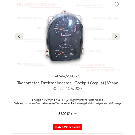
VESPA/PIAGGIO
Tachometer, Drehzahlmesser - Cockpit (Veglia) | Vespa
Cosa I 125/200
Cockpit für Vespa Cosa I 125/200 gebrauchter Zustand (mit
Gebrauchsspuren)Drehzahlmesser Tachometer TankanzeigeLichtanzeigeNeutral-Anzeige
59,00 €*
/ **
In den Warenkorb