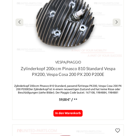
VESPA/PIAGGIO
Zylinderkopf 200ccm Pinasco 810 Standard Vespa
PX200, Vespa Cosa 200 PX 200 P200E
Zylinderkopf 200ccm Pinasco 810 Standard, passend fürVespa PX200, Vespa Cosa 200 PX
200 P200EDer Zylinderkopf ist in einem neuwertigen Zustand und hat keine Risse oder
Beschädigungen (siehe Bilder). Der Piaggio Code lautet: 167108, 1984884, 1984881
59,00 €*
/ **
In den Warenkorb