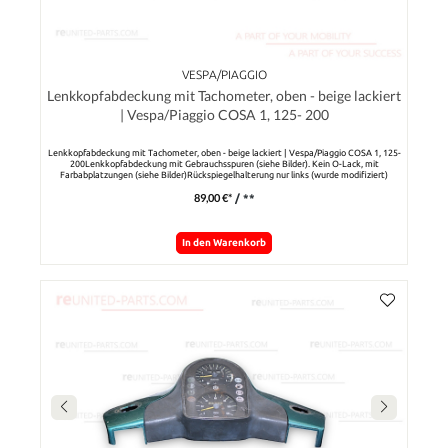
VESPA/PIAGGIO
Lenkkopfabdeckung mit Tachometer, oben - beige lackiert
| Vespa/Piaggio COSA 1, 125- 200
Lenkkopfabdeckung mit Tachometer, oben - beige lackiert | Vespa/Piaggio COSA 1, 125-
200Lenkkopfabdeckung mit Gebrauchsspuren (siehe Bilder). Kein O-Lack, mit
Farbabplatzungen (siehe Bilder)Rückspiegelhalterung nur links (wurde modifiziert)
Tachometer von Veglia, original Vespa - 6080350090
89,00 €*
/ **
In den Warenkorb