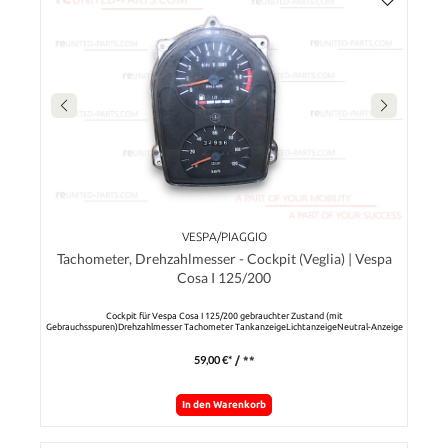
VESPA/PIAGGIO
Tachometer, Drehzahlmesser - Cockpit (Veglia) | Vespa
Cosa I 125/200
Cockpit für Vespa Cosa I 125/200 gebrauchter Zustand (mit
Gebrauchsspuren)Drehzahlmesser Tachometer TankanzeigeLichtanzeigeNeutral-Anzeige
59,00 €*
/ **
In den Warenkorb