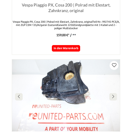
Vespa Piaggio PX, Cosa 200 | Polrad mit Elestart,
Zahnkranz, original
Vespa Piaggio PX, Cosa 200 | Polrad mit Elestart, Zahnkranz, originalTeil-Nr.: 992745 PCE/A,
mit ZGP CEM 135/A2guter ZustandGewicht 2250Zündgrundplatte mit 3 Kabel und 2 -
poliger Multistecker
159,00 €*
/ **
In den Warenkorb