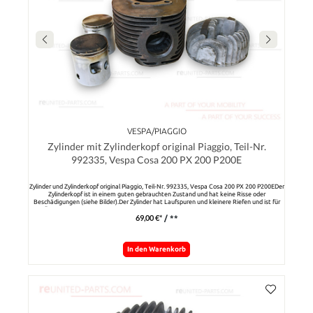
VESPA/PIAGGIO
Zylinder mit Zylinderkopf original Piaggio, Teil-Nr.
992335, Vespa Cosa 200 PX 200 P200E
Zylinder und Zylinderkopf original Piaggio, Teil-Nr. 992335, Vespa Cosa 200 PX 200 P200EDer
Zylinderkopf ist in einem guten gebrauchten Zustand und hat keine Risse oder
Beschädigungen (siehe Bilder).Der Zylinder hat Laufspuren und kleinere Riefen und ist für
eine Überholung ggeignet.Hinweis: Zwei gebrauchte Kolben gibt es es kostenlos dazu, evtl.
69,00 €*
/ **
noch verwendbar.
In den Warenkorb