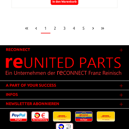
In den Warenkorb
1
2
3
4
5
RECONNECT
A PART OF YOUR SUCCESS
INFOS
NEWSLETTER ABONNIEREN