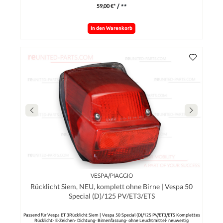
59,00 €*
/ **
In den Warenkorb
VESPA/PIAGGIO
Rücklicht Siem, NEU, komplett ohne Birne | Vespa 50
Special (D)/125 PV/ET3/ETS
Passend für Vespa ET 3Rücklicht Siem | Vespa 50 Special (D)/125 PV/ET3/ETS Komplettes
Rücklicht- E-Zeichen- Dichtung- Birnenfassung- ohne Leuchtmittel- neuwertig