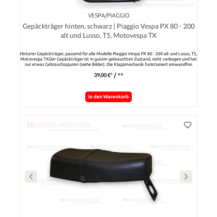
VESPA/PIAGGIO
Gepäckträger hinten, schwarz | Piaggio Vespa PX 80 - 200
alt und Lusso, T5, Motovespa TX
Hinterer Gepäckträger, passend für alle Modelle Piaggio Vespa PX 80 - 200 alt und Lusso, T5,
Motovespa TXDer Gepäckträger ist in gutem gebrauchten Zustand, nicht verbogen und hat
nur etwas Gebrauchsspuren (siehe Bilder). Die Klappmechanik funktioniert einwandfrei.
39,00 €*
/ **
In den Warenkorb