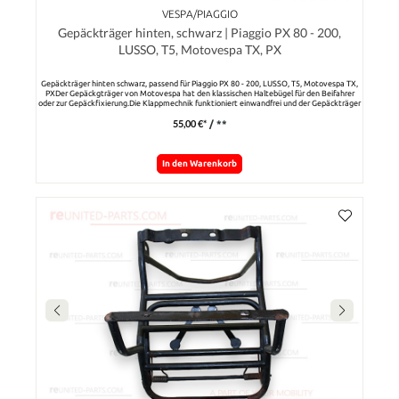
VESPA/PIAGGIO
Gepäckträger hinten, schwarz | Piaggio PX 80 - 200,
LUSSO, T5, Motovespa TX, PX
Gepäckträger hinten schwarz, passend für Piaggio PX 80 - 200, LUSSO, T5, Motovespa TX,
PXDer Gepäckgträger von Motovespa hat den klassischen Haltebügel für den Beifahrer
oder zur Gepäckfixierung.Die Klappmechnik funktioniert einwandfrei und der Gepäckträger
hat nur geringe Gebrauchsspuren (siehe Bilder).Die Befestigung erfolgt über die Schrauben
55,00 €*
/ **
zur Tankbefestigung und mit dem Kennzeichenhalter.
In den Warenkorb