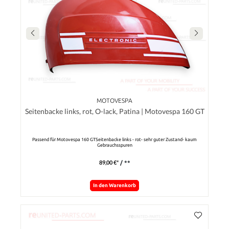
MOTOVESPA
Seitenbacke links, rot, O-lack, Patina | Motovespa 160 GT
Passend für Motovespa 160 GTSeitenbacke links - rot- sehr guter Zustand- kaum
Gebrauchsspuren
89,00 €*
/ **
In den Warenkorb