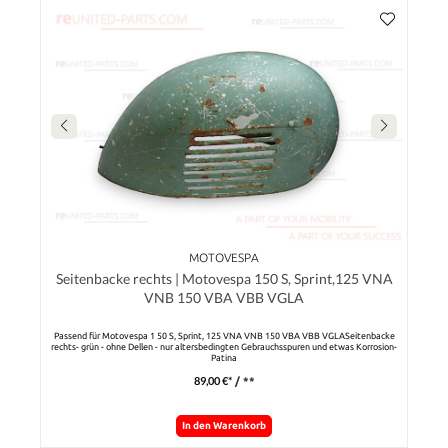
MOTOVESPA
Seitenbacke rechts | Motovespa 150 S, Sprint,125 VNA
VNB 150 VBA VBB VGLA
Passend für Motovespa 1 50 S, Sprint, 125 VNA VNB 150 VBA VBB VGLASeitenbacke
rechts- grün - ohne Dellen - nur altersbedingten Gebrauchsspuren und etwas Korrosion-
Patina
89,00 €*
/ **
In den Warenkorb