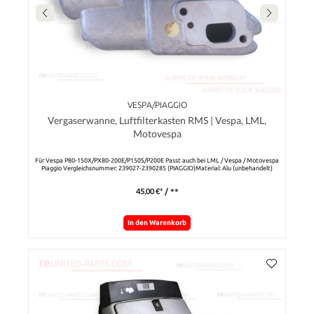
VESPA/PIAGGIO
Vergaserwanne, Luftfilterkasten RMS | Vespa, LML,
Motovespa
Für Vespa P80-150X/​PX80-200E/​P150S/​P200E Passt auch bei LML / Vespa / Motovespa
Piaggio Vergleichsnummer: 239027-2390285 (PIAGGIO)Material: Alu (unbehandelt)
45,00 €*
/ **
In den Warenkorb