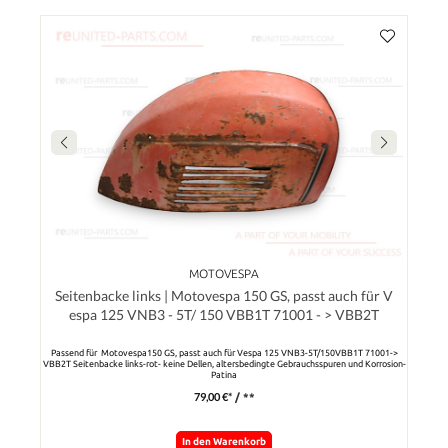
MOTOVESPA
Seitenbacke links | Motovespa 150 GS, passt auch für V
espa 125 VNB3 - 5T/ 150 VBB1T 71001 - > VBB2T
Passend für Motovespa150 GS, passt auch für Vespa 125 VNB3-5T/150VBB1T 71001->
VBB2T Seitenbacke links-rot- keine Dellen, altersbedingte Gebrauchsspuren und Korrosion-
Patina
79,00 €*
/ **
In den Warenkorb