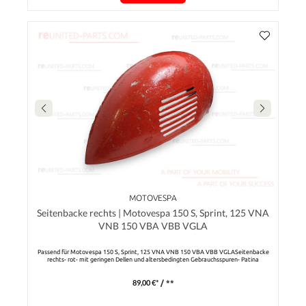
MOTOVESPA
Seitenbacke rechts | Motovespa 150 S, Sprint, 125 VNA
VNB 150 VBA VBB VGLA
Passend für Motovespa 150 S, Sprint, 125 VNA VNB 150 VBA VBB VGLASeitenbacke
rechts- rot- mit geringen Dellen und altersbedingten Gebrauchsspuren- Patina
89,00 €*
/ **