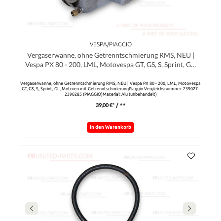
VESPA/PIAGGIO
Vergaserwanne, ohne Getrenntschmierung RMS, NEU |
Vespa PX 80 - 200, LML, Motovespa GT, GS, S, Sprint, GL,
Motoren mit Getrenntschmierung
Vergaserwanne, ohne Getrenntschmierung RMS, NEU | Vespa PX 80 - 200, LML, Motovespa
GT, GS, S, Sprint, GL, Motoren mit GetrenntschmierungPiaggio Vergleichsnummer: 239027-
2390285 (PIAGGIO)Material: Alu (unbehandelt)
39,00 €*
/ **
In den Warenkorb