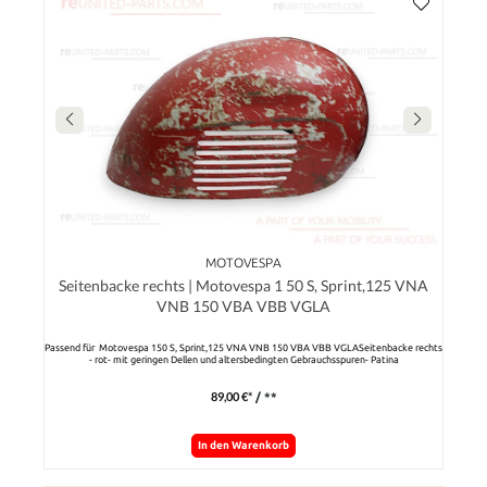
MOTOVESPA
Seitenbacke rechts | Motovespa 1 50 S, Sprint,125 VNA
VNB 150 VBA VBB VGLA
Passend für Motovespa 150 S, Sprint,125 VNA VNB 150 VBA VBB VGLASeitenbacke rechts
- rot- mit geringen Dellen und altersbedingten Gebrauchsspuren- Patina
89,00 €*
/ **
In den Warenkorb