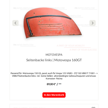
MOTOVESPA
Seitenbacke links | Motovespa 160GT
Passend für Motovespa 150 GS, passt auch für Vespa 125 VNB3 - 5T/ 150 VBB1T 71001 - >
VBB2TSeitenbacke links- rot- keine Dellen- altersbedingte Gebrauchsspuren und etwas
Korrosion- Patina
89,00 €*
/ **
In den Warenkorb