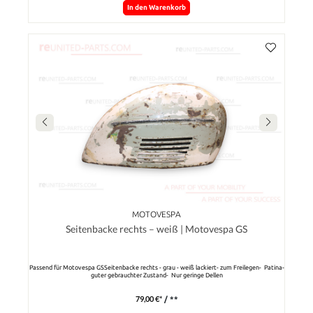
In den Warenkorb
MOTOVESPA
Seitenbacke rechts – weiß | Motovespa GS
Passend für Motovespa GSSeitenbacke rechts - grau - weiß lackiert- zum Freilegen- Patina-
guter gebrauchter Zustand- Nur geringe Dellen
79,00 €*
/ **