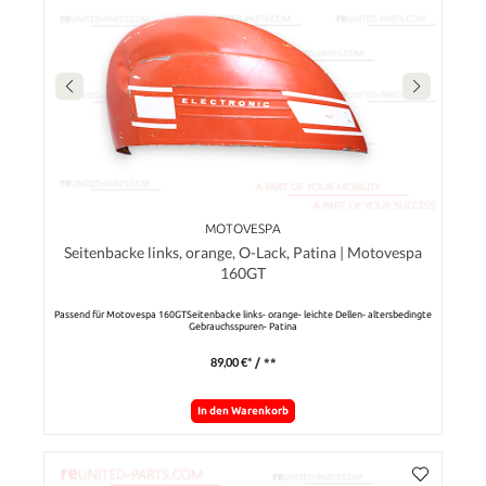
MOTOVESPA
Seitenbacke links, orange, O-Lack, Patina | Motovespa
160GT
Passend für Motovespa 160GTSeitenbacke links- orange- leichte Dellen- altersbedingte
Gebrauchsspuren- Patina
89,00 €*
/ **
In den Warenkorb