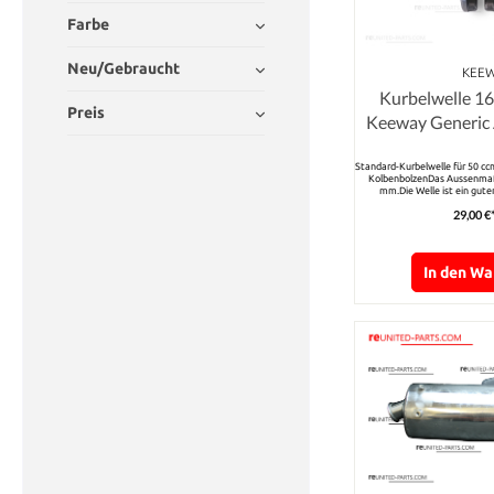
Farbe
Neu/Gebraucht
KEE
Kurbelwelle 16
Preis
Keeway Generic
Boat
Standard-Kurbelwelle für 50 
KolbenbolzenDas Aussenmaß 
mm.Die Welle ist ein guter 
Kurbelwelle und auch geeignet 
29,00 €
In den W