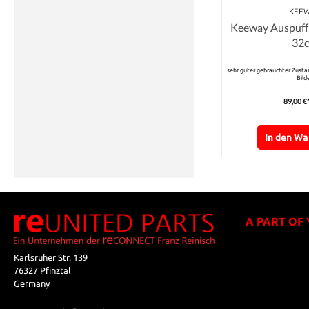
KEE
Keeway Auspuff
32
sehr guter gebrauchter Zustan
Bild
89,00 €
In den W
A PART OF
Karlsruher Str. 139
76327 Pfinztal
Germany