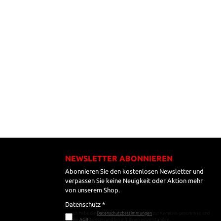
NEWSLETTER ABONNIEREN
Abonnieren Sie den kostenlosen Newsletter und
verpassen Sie keine Neuigkeit oder Aktion mehr
von unserem Shop.
Datenschutz *
Ich habe die
Datenschutzbestimmungen
zur Kenntnis genommen und
die
AGB
gelesen und bin mit ihnen einverstanden.