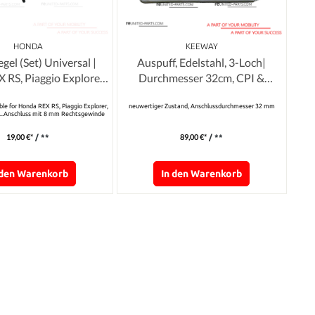
HONDA
KEEWAY
gel (Set) Universal |
Auspuff, Edelstahl, 3-Loch|
 RS, Piaggio Explorer,
Durchmesser 32cm, CPI &
way RK, Flex ...
Keeway Q3-Modelle
able for Honda REX RS, Piaggio Explorer,
neuwertiger Zustand, Anschlussdurchmesser 32 mm
...Anschluss mit 8 mm Rechtsgewinde
19,00 €*
89,00 €*
/ **
/ **
 den Warenkorb
In den Warenkorb