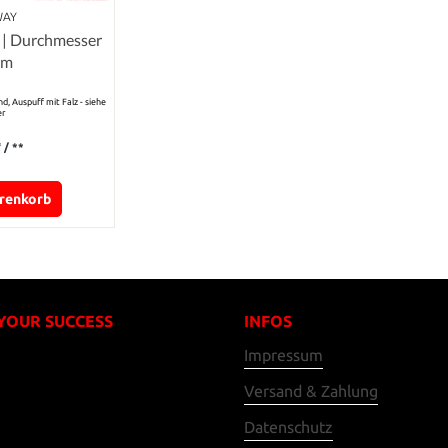
WAY
 | Durchmesser
cm
d, Auspuff mit Falz - siehe
er
*
/ **
arenkorb
 YOUR SUCCESS
INFOS
Impressum
Versand & Zahlung
Datenschutz