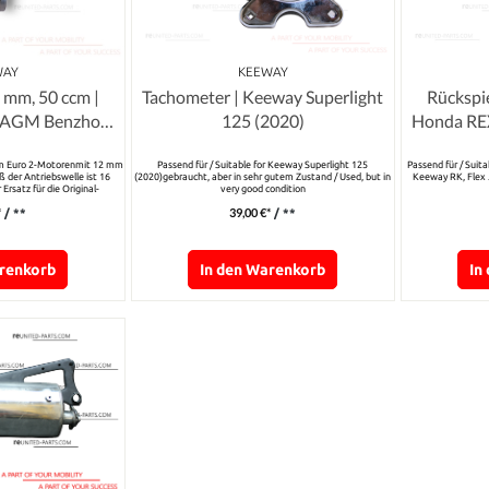
WAY
KEEWAY
 mm, 50 ccm |
Tachometer | Keeway Superlight
Rückspie
 AGM Benzhou,
125 (2020)
Honda REX
ian,
Kee
ccm Euro 2-Motorenmit 12 mm
Passend für / Suitable for Keeway Superlight 125
Passend für / Suit
der Antriebswelle ist 16
(2020)gebraucht, aber in sehr gutem Zustand / Used, but in
Keeway RK, Flex 
Ersatz für die Original-
very good condition
für leicht getunte Motoren.
*
39,00 €*
/ **
/ **
arenkorb
In den Warenkorb
In