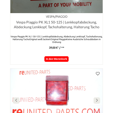
VESPA/PIAGGIO
Vespa Piaggio PK XL1 50-125 | Lenkkopfabdeckung,
Abdeckung Lenkkopf, Tachohalterung, Halterung Tacho
Vespa Piaggio PK XL1 50-125 | Lenkkopfabdeckung, Abdeckung Lenkkopf, Tachohalterung,
Halterung TachoOriginal weiß lackiertOriginal PiaggioKeine Ausbrüche Schraubbolzen in
Ordnung
39,00 €*
/ **
In den Warenkorb