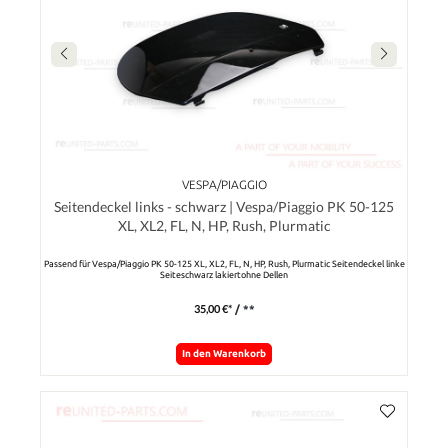
VESPA/PIAGGIO
Seitendeckel links - schwarz | Vespa/Piaggio PK 50-125
XL, XL2, FL, N, HP, Rush, Plurmatic
Passend für Vespa/Piaggio PK 50-125 XL, XL2, FL, N, HP, Rush, Plurmatic Seitendeckel linke
Seiteschwarz lakiertohne Dellen
35,00 €*
/ **
In den Warenkorb