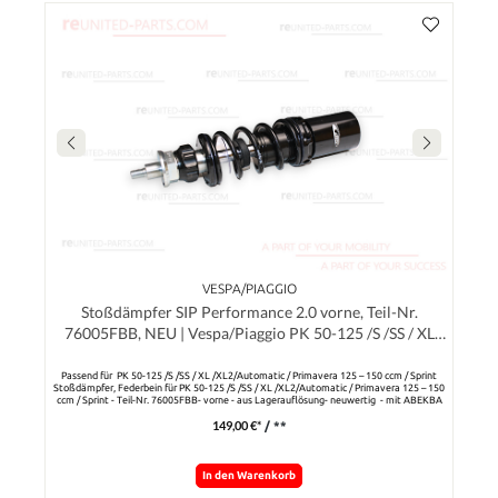
VESPA/PIAGGIO
Stoßdämpfer SIP Performance 2.0 vorne, Teil-Nr.
76005FBB, NEU | Vespa/Piaggio PK 50-125 /S /SS / XL
/XL2 /Automatic / Primavera 125 – 150 ccm / Sprint
Passend für PK 50-125 /S /SS / XL /XL2/Automatic / Primavera 125 – 150 ccm / Sprint
Stoßdämpfer, Federbein für PK 50-125 /S /SS / XL /XL2/Automatic / Primavera 125 – 150
ccm / Sprint - Teil-Nr. 76005FBB- vorne - aus Lagerauflösung- neuwertig - mit ABEKBA
91475 - nur für Rennzwecke - Länge 185 mm -schwarzHinweis: Passt auch zur Umrüstung
149,00 €*
/ **
auf Scheibenbremse für Vespa 50-1254/PV/ET3/VNA/VNB/150
In den Warenkorb