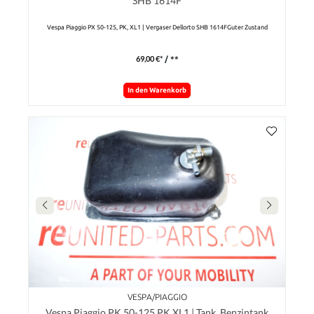
SHB 1614F
Vespa Piaggio PX 50-125, PK, XL1 | Vergaser Dellorto SHB 1614FGuter Zustand
69,00 €*
/ **
In den Warenkorb
VESPA/PIAGGIO
Vespa Piaggio PK 50-125 PK XL1 | Tank, Benzintank