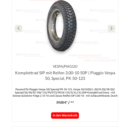
VESPA/PIAGGIO
Komplettrad SIP mit Reifen 3.00-10 50P | Piaggio Vespa
50, Special, PK 50-125
Passend für Piaggio Vespa 50/ Special/ PK 50-125, Vespa 50/ N(D)/ L (D)/ R (D)/ SR (D)/
Special/ SS/ 90/ R/ 100/ 125/ PV/ ET3/ PK50-125/ S/ XL/ XL2SIP-Komplettrad (neu) - mit
bronze-lackierter Felge 2.10-10 und Classic-Reifen SIP 3.00-10- mit SchlauchHinweis: Durch
einen Montagefehler sitzt das Schlauchventil nicht ganz zentral (siehe Bild). Die Funktion ist
59,00 €*
/ **
aber nicht eingeschränkt.
In den Warenkorb