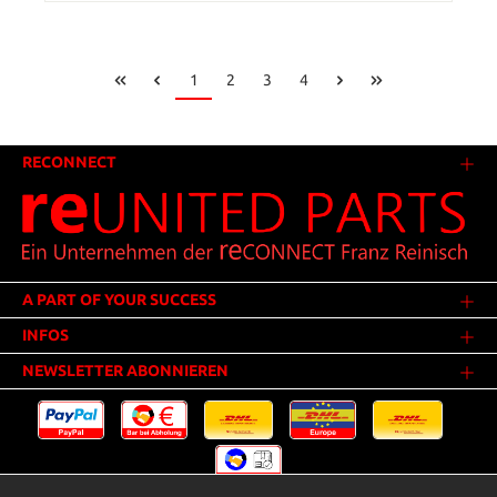
1
2
3
4
RECONNECT
A PART OF YOUR SUCCESS
INFOS
NEWSLETTER ABONNIEREN