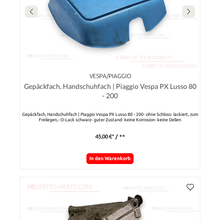
VESPA/PIAGGIO
Gepäckfach, Handschuhfach | Piaggio Vespa PX Lusso 80
- 200
Gepäckfach, Handschuhfach | Piaggio Vespa PX Lusso 80 - 200- ohne Schloss- lackiert, zum
Freilegen,- O-Lack schwarz- guter Zustand- keine Korrosion- keine Dellen
45,00 €*
/ **
In den Warenkorb