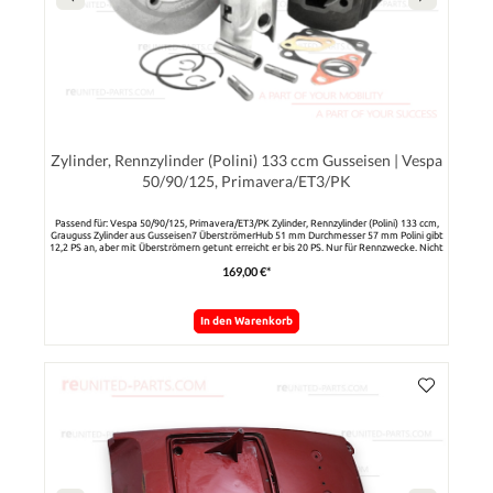
Zylinder, Rennzylinder (Polini) 133 ccm Gusseisen | Vespa
50/90/125, Primavera/ET3/PK
Passend für: Vespa 50/90/125, Primavera/ET3/PK Zylinder, Rennzylinder (Polini) 133 ccm,
Grauguss Zylinder aus Gusseisen7 ÜberströmerHub 51 mm Durchmesser 57 mm Polini gibt
12,2 PS an, aber mit Überströmern getunt erreicht er bis 20 PS. Nur für Rennzwecke. Nicht
im Straßenverkehr zugelassen!
169,00 €*
In den Warenkorb