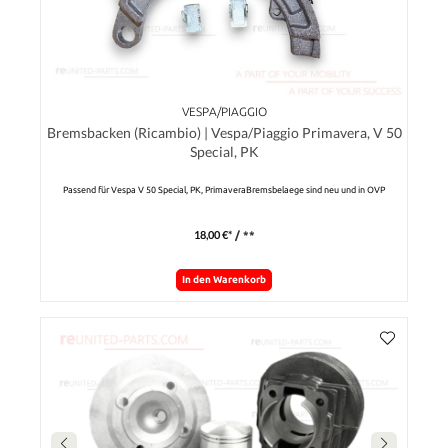
VESPA/PIAGGIO
Bremsbacken (Ricambio) | Vespa/Piaggio Primavera, V 50
Special, PK
Passend für Vespa V 50 Special, PK, PrimaveraBremsbelaege sind neu und in OVP
18,00 €*
/ **
In den Warenkorb