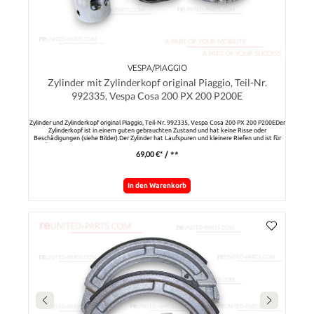
VESPA/PIAGGIO
Zylinder mit Zylinderkopf original Piaggio, Teil-Nr.
992335, Vespa Cosa 200 PX 200 P200E
Zylinder und Zylinderkopf original Piaggio, Teil-Nr. 992335, Vespa Cosa 200 PX 200 P200EDer
Zylinderkopf ist in einem guten gebrauchten Zustand und hat keine Risse oder
Beschädigungen (siehe Bilder).Der Zylinder hat Laufspuren und kleinere Riefen und ist für
eine Überholung ggeignet.Hinweis: Zwei gebrauchte Kolben gibt es es kostenlos dazu, evtl.
69,00 €*
/ **
noch verwendbar.
In den Warenkorb