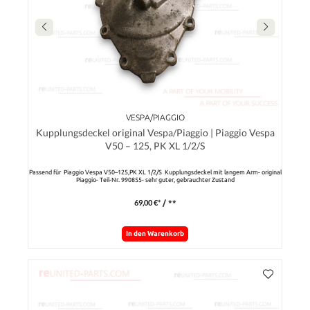
VESPA/PIAGGIO
Kupplungsdeckel original Vespa/Piaggio | Piaggio Vespa
V50 – 125, PK XL 1/2/S
Passend für Piaggio Vespa V50–125,PK XL 1/2/S Kupplungsdeckel mit langem Arm- original
Piaggio- Teil-Nr. 990855- sehr guter, gebrauchter Zustand
69,00 €*
/ **
In den Warenkorb