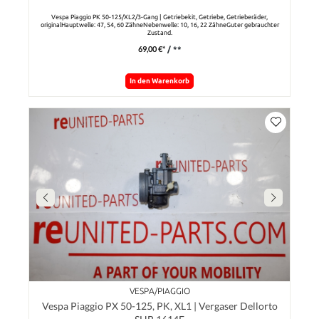
Vespa Piaggio PK 50-125/XL2/3-Gang | Getriebekit, Getriebe, Getrieberäder,
originalHauptwelle: 47, 54, 60 ZähneNebenwelle: 10, 16, 22 ZähneGuter gebrauchter
Zustand.
69,00 €*
/ **
In den Warenkorb
VESPA/PIAGGIO
Vespa Piaggio PX 50-125, PK, XL1 | Vergaser Dellorto