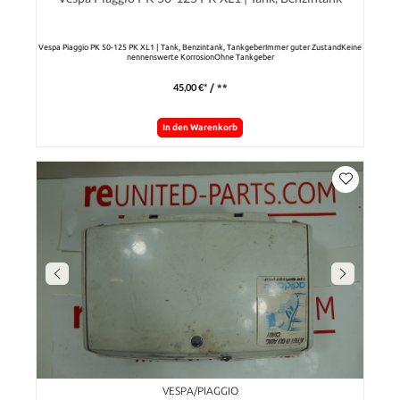
Vespa Piaggio PK 50-125 PK XL1 | Tank, Benzintank, TankgeberImmer guter ZustandKeine
nennenswerte KorrosionOhne Tankgeber
45,00 €*
/ **
In den Warenkorb
VESPA/PIAGGIO