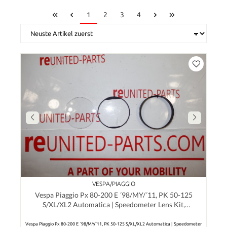
1
2
3
4
VESPA/PIAGGIO
Vespa Piaggio Px 80-200 E ´98/MY/´11, PK 50-125
S/XL/XL2 Automatica | Speedometer Lens Kit,
Tachometer, Tachometerglas Kit
Vespa Piaggio Px 80-200 E ´98/MY/´11, PK 50-125 S/XL/XL2 Automatica | Speedometer