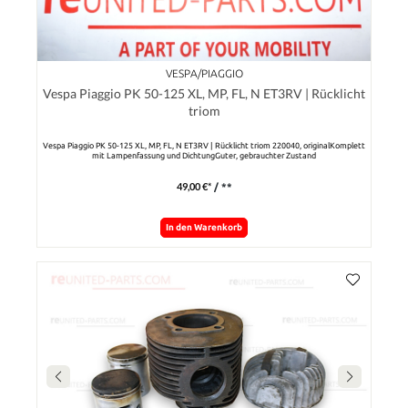
VESPA/PIAGGIO
Vespa Piaggio PK 50-125 XL, MP, FL, N ET3RV | Rücklicht
triom
Vespa Piaggio PK 50-125 XL, MP, FL, N ET3RV | Rücklicht triom 220040, originalKomplett
mit Lampenfassung und DichtungGuter, gebrauchter Zustand
49,00 €*
/ **
In den Warenkorb