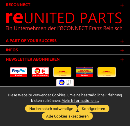
RECONNECT
A PART OF YOUR SUCCESS
INFOS
NEWSLETTER ABONNIEREN
Diese Website verwendet Cookies, um eine bestmögliche Erfahrung
Versandkosten
* Alle Preise inkl. gesetzl. Mehrwertsteuer zzgl.
.
bieten zu können.
Mehr Informationen ...
Innerhalb Deutschlands - Versandkostenfrei ab 25,00 Euro Warenwert.
Nur technisch notwendige
Konfigurieren
Whatsapp für Anfragen
** Der Verkauf unterliegt der Differenzbesteuerung gem. § 25a UStG
Alle Cookies akzeptieren
(Gebrauchtgegenstände/Sonderregelung). Ein gesonderter Ausweis der
Umsatzsteuer bei gebrauchten oder wiederaufbereiteten Gegenständen