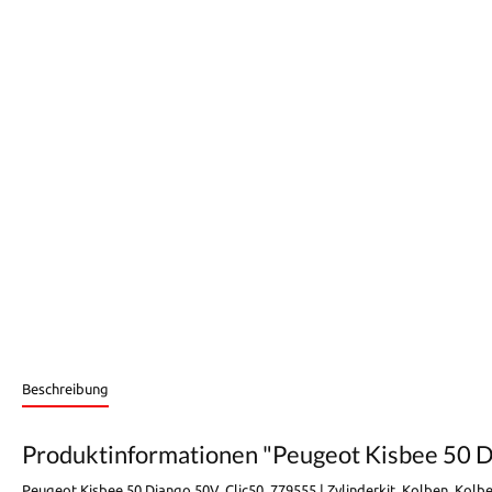
Beschreibung
Produktinformationen "Peugeot Kisbee 50 Dj
Peugeot Kisbee 50 Django 50V, Clic50, 779555 | Zylinderkit, Kolben, Kol