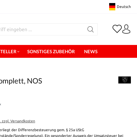
Deutsch
STELLER
SONSTIGES ZUBEHÖR
NEWS
komplett, NOS
*
t. zzgl. Versandkosten
erliegt der Differenzbesteuerung gem. § 25a UStG
stände/Sonderregelung). Ein gesonderter Ausweis der Umsatzsteuer bei