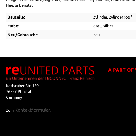
Neu, unbenutzt
Bauteile:
Zylinder
, Zylinderkopf
Farbe:
grau
, silber
Neu/Gebraucht:
neu
A PART OF
Karlsruher Str. 139
76327 Pfinztal
Germany
Kontaktformular
Zum
.