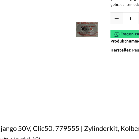
gebrauchten ode
Anzahl
Fragen zu
Produktnumm
Hersteller:
Peu
ango 50V, Clic50, 779555 | Zylinderkit, Kolbe
benringe, komplett, NOS