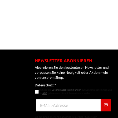
NEWSLETTER ABONNIEREN
Abonnieren Sie den kostenlosen Newsletter und
verpassen Sie keine Neuigkeit oder Aktion mehr
von unserem Shop.
Datenschutz *
Ich habe die
Datenschutzbestimmungen
zur Kenntnis genommen und
die
AGB
gelesen und bin mit ihnen einverstanden.
Die mit einem Stern (*) markierten Felder sind Pflichtfelder.