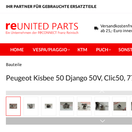
inhalt springen
IHR PARTNER FÜR GEBRAUCHTE ERSATZTEILE
Versandkostenfr
ab 25,- Euro inn
HOME
VESPA/PIAGGIO
KTM
PUCH
SONST
Bauteile
Peugeot Kisbee 50 Django 50V, Clic50, 7