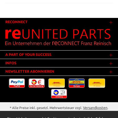
RECONNECT
A PART OF YOUR SUCCESS
INFOS
NEWSLETTER ABONNIEREN
Versandkosten
* Alle Preise inkl. gesetzl. Mehrwertsteuer zzgl.
.
Innerhalb Deutschlands - Versandkostenfrei ab 25,00 Euro Warenwert.