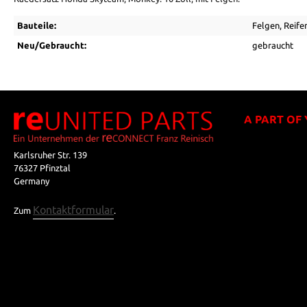
Bauteile:
Felgen
, Reife
Neu/Gebraucht:
gebraucht
A PART OF
Karlsruher Str. 139
76327 Pfinztal
Germany
Kontaktformular
Zum
.