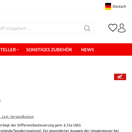
Deutsch
STELLER
SONSTIGES ZUBEHÖR
NEWS
*
t. zzgl. Versandkosten
erliegt der Differenzbesteuerung gem. § 25a UStG
stände/Sonderregelung). Ein gesonderter Ausweis der Umsatzsteuer bei