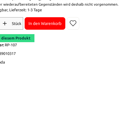
r wiederaufbereiteten Gegenständen wird deshalb nicht vorgenommen.
bar, Lieferzeit: 1-3 Tage
In den Warenkorb
Stück
 diesem Produkt
er:
RP-107
89010317
nda