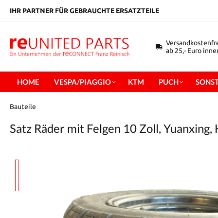
inhalt springen
IHR PARTNER FÜR GEBRAUCHTE ERSATZTEILE
Versandkostenfr
ab 25,- Euro inn
HOME
VESPA/PIAGGIO
KTM
PUCH
SONST
Bauteile
Satz Räder mit Felgen 10 Zoll, Yuanxin