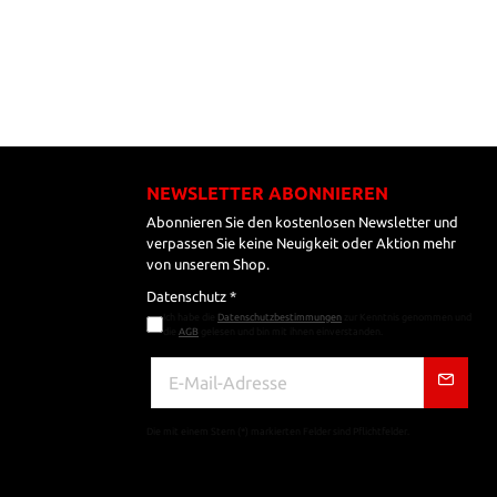
NEWSLETTER ABONNIEREN
Abonnieren Sie den kostenlosen Newsletter und
verpassen Sie keine Neuigkeit oder Aktion mehr
von unserem Shop.
Datenschutz *
Ich habe die
Datenschutzbestimmungen
zur Kenntnis genommen und
die
AGB
gelesen und bin mit ihnen einverstanden.
Die mit einem Stern (*) markierten Felder sind Pflichtfelder.