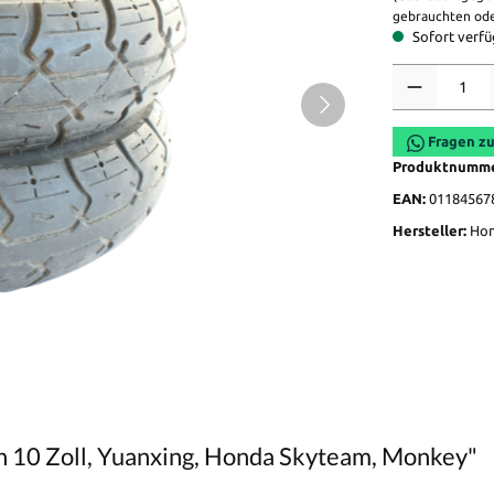
gebrauchten ode
Sofort verfüg
Anzahl
Fragen zu
Produktnumm
EAN:
01184567
Hersteller:
Ho
n 10 Zoll, Yuanxing, Honda Skyteam, Monkey"