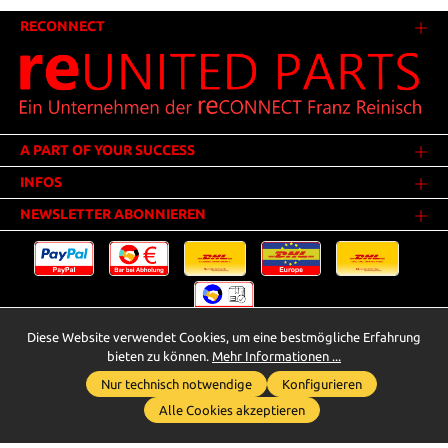
RECONNECT
A PART OF YOUR SUCCESS
INFOS
NEWSLETTER ABONNIEREN
Diese Website verwendet Cookies, um eine bestmögliche Erfahrung
Versandkosten
* Alle Preise inkl. gesetzl. Mehrwertsteuer zzgl.
.
bieten zu können.
Mehr Informationen ...
Innerhalb Deutschlands - Versandkostenfrei ab 25,00 Euro Warenwert.
Nur technisch notwendige
Konfigurieren
Whatsapp für Anfragen
** Der Verkauf unterliegt der Differenzbesteuerung gem. § 25a UStG
Alle Cookies akzeptieren
(Gebrauchtgegenstände/Sonderregelung). Ein gesonderter Ausweis der
Umsatzsteuer bei gebrauchten oder wiederaufbereiteten Gegenständen