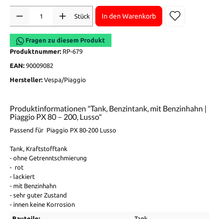
Anzahl
In den Warenkorb
Stück
Fragen zu diesem Produkt
Produktnummer:
RP-679
EAN:
90009082
Hersteller:
Vespa/Piaggio
Produktinformationen "Tank, Benzintank, mit Benzinhahn |
Piaggio PX 80 – 200, Lusso"
Passend für Piaggio PX 80-200 Lusso
Tank, Kraftstofftank
- ohne Getrenntschmierung
- rot
- lackiert
- mit Benzinhahn
- sehr guter Zustand
- innen keine Korrosion
Bauteile:
Tank