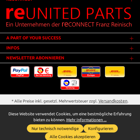
A PART OF YOUR SUCCESS
INFOS
NEWSLETTER ABONNIEREN
Versandkosten
* Alle Preise inkl. gesetzl. Mehrwertsteuer zzgl.
.
Innerhalb Deutschlands - Versandkostenfrei ab 25,00 Euro Warenwert.
Diese Website verwendet Cookies, um eine bestmögliche Erfahrung
** Der Verkauf unterliegt der Differenzbesteuerung gem. § 25a UStG
bieten zu können.
Mehr Informationen ...
(Gebrauchtgegenstände/Sonderregelung). Ein gesonderter Ausweis der
Nur technisch notwendige
Konfigurieren
Umsatzsteuer bei gebrauchten oder wiederaufbereiteten Gegenständen
Whatsapp für Anfragen
wird deshalb nicht vorgenommen.
Alle Cookies akzeptieren